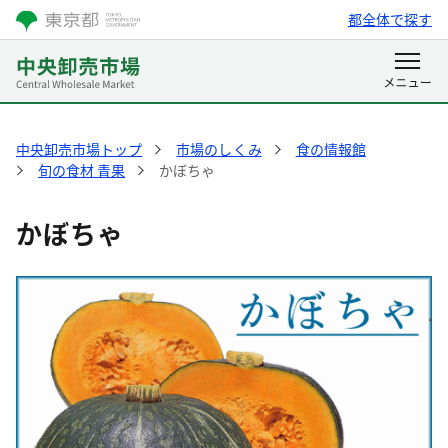
都全体で探す
中央卸売市場トップ
市場のしくみ
食の情報館
旬の食材 青果
かぼちゃ
かぼちゃ