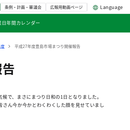
Language
条例・計画・審議会
広報用動画ページ
業日年間カレンダー
年度
平成27年度豊島市場まつり開催報告
報告
気候で、まさにまつり日和の1日となりました。
皆さん今か今かとわくわくした顔を見せていまし