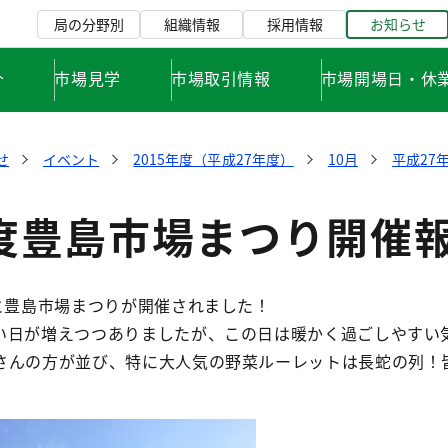
局の分野別
組織情報
採用情報
お知らせ
介
市場見学
市場取引情報
市場開場日・休
せ
イベント
2015年度（平成27年度）
10月
平成27
年度豊島市場まつり開催
と豊島市場まつりが開催されました！
い日が増えつつありましたが、この日は暖かく過ごしやすい
さんの方が並び、特に大人気の野菜ルーレットは長蛇の列！