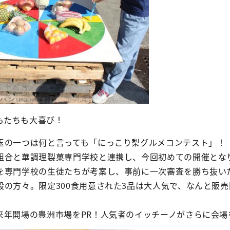
もたちも大喜び！
玉の一つは何と言っても「にっこり梨グルメコンテスト」！
組合と華調理製菓専門学校と連携し、今回初めての開催とな
を専門学校の生徒たちが考案し、事前に一次審査を勝ち抜い
般の方々。限定300食用意された3品は大人気で、なんと販
来年開場の豊洲市場をPR！人気者のイッチーノがさらに会場