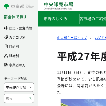
コンテンツにスキップ
都全体で探す
市場のしくみ
各市場のご紹
防災・緊急情報
カテゴリ別
中央卸売市場トップ
お知ら
目的別
平成27
組織別
事業者の方
11月1日（日）、青空のも
キーワード検索
季節が秋めいて、少し肌寒
会場には、開始前からたく
た。