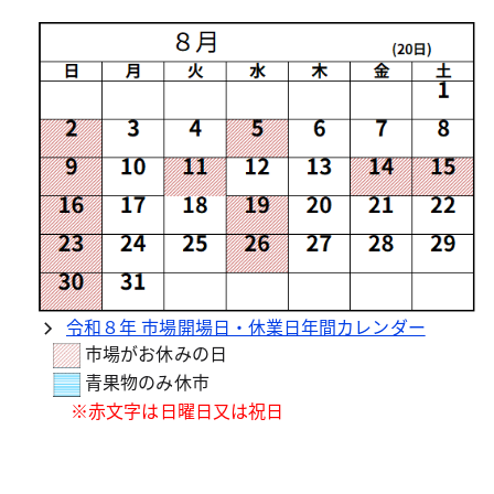
2026年2月13日
各市場のご紹介
第１５回「豊洲市場における地下水等管理に関す
る協議会」の開催について
2026年1月30日
条例・計画・審議会
第８７回東京都卸売市場審議会の開催について
2026年1月23日
各市場のご紹介
令和８年 市場開場日・休業日年間カレンダー
「板橋市場プチマルシェ2026」を初開催しま
市場がお休みの日
す！
青果物のみ休市
※赤文字は日曜日又は祝日
2025年12月25日
各市場のご紹介
豊洲市場における空気調査及び地下水質調査結果