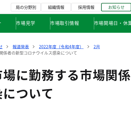
局の分野別
組織情報
採用情報
お知らせ
介
市場見学
市場取引情報
市場開場日・休
せ
報道発表
2022年度（令和4年度）
2月
関係者の新型コロナウイルス感染について
市場に勤務する市場関係
染について