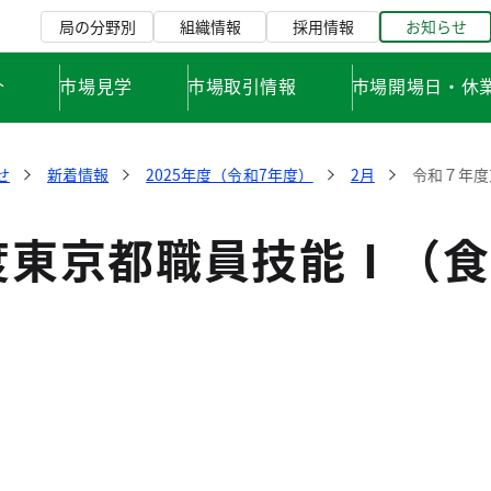
局の分野別
組織情報
採用情報
お知らせ
介
市場見学
市場取引情報
市場開場日・休
せ
新着情報
2025年度（令和7年度）
2月
令和７年度
度東京都職員技能Ⅰ（食