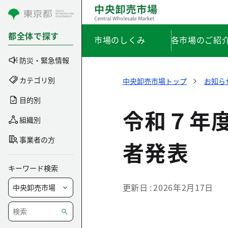
コンテンツにスキップ
都全体で探す
市場のしくみ
各市場のご紹
防災・緊急情報
カテゴリ別
中央卸売市場トップ
お知ら
目的別
令和７年
組織別
事業者の方
者発表
キーワード検索
更新日
2026年2月17日