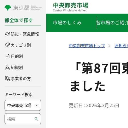
コンテンツにスキップ
都全体で探す
市場のしくみ
各市場のご紹
防災・緊急情報
カテゴリ別
中央卸売市場トップ
お知ら
目的別
「第87
組織別
事業者の方
ました
キーワード検索
更新日
2026年3月25日