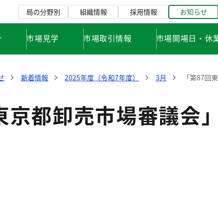
局の分野別
組織情報
採用情報
お知らせ
介
市場見学
市場取引情報
市場開場日・休
せ
新着情報
2025年度（令和7年度）
3月
「第87回
回東京都卸売市場審議会