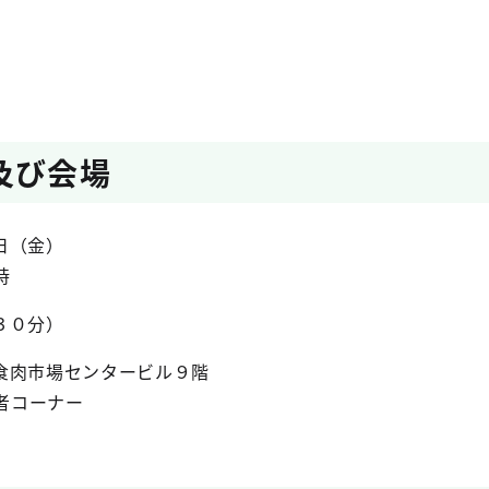
及び会場
日（金）
時
０分）
食肉市場センタービル９階
コーナー