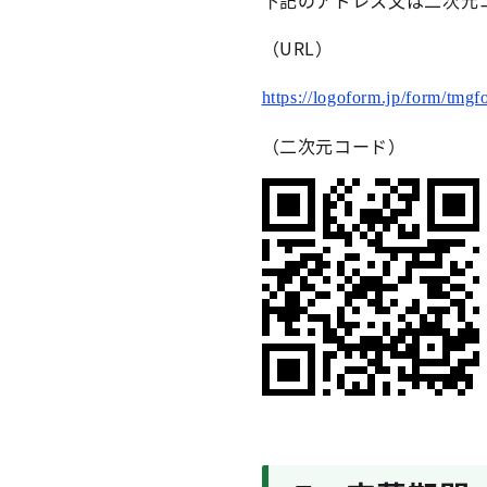
下記のアドレス又は二次元
（URL）
https://logoform.jp/form/tmg
（二次元コード）