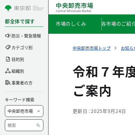
コンテンツにスキップ
都全体で探す
市場のしくみ
各市場のご紹
防災・緊急情報
カテゴリ別
中央卸売市場トップ
お知ら
目的別
令和７年
組織別
事業者の方
ご案内
キーワード検索
更新日
2025年9月24日