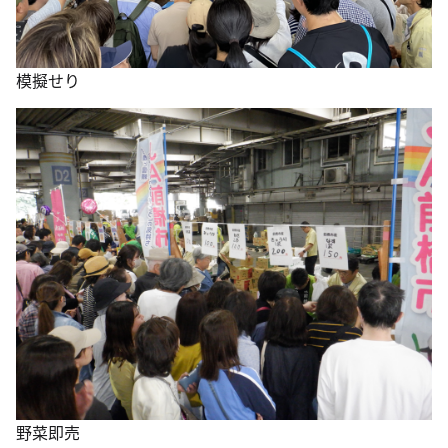
模擬せり
野菜即売