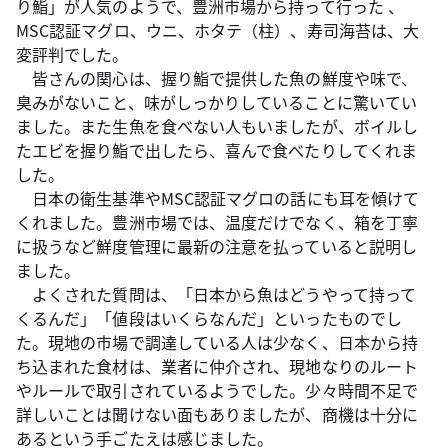
り鮨」が人気のようで、豊洲市場から持って行った 、
MSC認証マグロ、ウニ、ホタテ（柱）、寿司海苔は、大
変評判でした。
皆さんの関心は、握り鮨で提供した魚の鮮度や味で、
臭みがないこと、味がしっかりしていることに驚いてい
ました。また生魚を食べない人もいましたが、ボイルし
たエビを握り鮨で出したら、喜んで食べたりしてくれま
した。
日本の衛生基準やMSC認証マグロの話にも耳を傾けて
くれました。豊洲市場では、温度だけでなく、箱を丁寧
に扱うなど鮮度管理に最新の注意を払っていると説明し
ました。
よくされた質問は、「日本から魚はどうやって持って
くるんだ」「値段はいくらなんだ」といったものでし
た。現地の市場で調達している人は少なく、日本から持
ち込まれた食材は、業者に仲介され、現地なりのルート
やルールで取引されているようでした。少々時間不足で
詳しいことは聞けない面もありましたが、商機は十分に
あるという手ごたえは感じました。