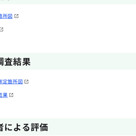
箇所図
調査結果
測定箇所図
結果
者による評価