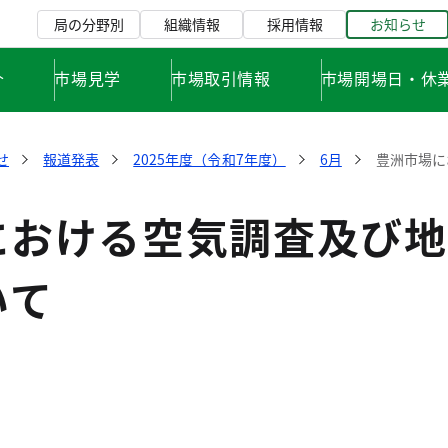
局の分野別
組織情報
採用情報
お知らせ
介
市場見学
市場取引情報
市場開場日・休
せ
報道発表
2025年度（令和7年度）
6月
豊洲市場に
における空気調査及び地
いて