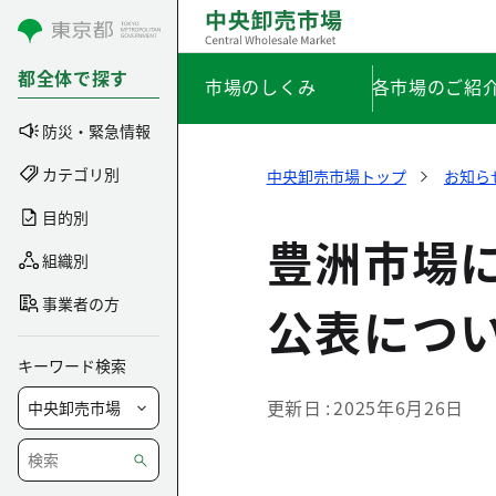
コンテンツにスキップ
都全体で探す
市場のしくみ
各市場のご紹
防災・緊急情報
カテゴリ別
中央卸売市場トップ
お知ら
目的別
豊洲市場
組織別
事業者の方
公表につ
キーワード検索
更新日
2025年6月26日