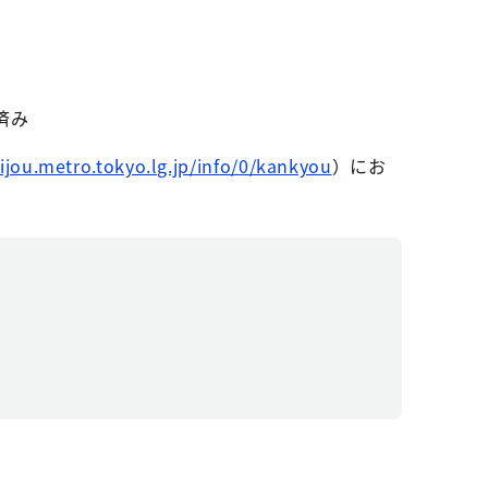
済み
ijou.metro.tokyo.lg.jp/info/0/kankyou
）にお