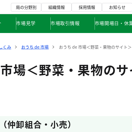
局の分野別
組織情報
採用情報
お知らせ
介
市場見学
市場取引情報
市場開場日・休
しくみ
おうち de 市場
おうち de 市場＜野菜・果物のサイト＞
e 市場＜野菜・果物の
（仲卸組合・小売）