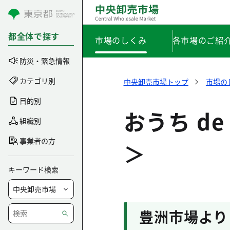
コンテンツにスキップ
都全体で探す
市場のしくみ
各市場のご紹
防災・緊急情報
カテゴリ別
中央卸売市場トップ
市場の
目的別
おうち d
組織別
事業者の方
＞
キーワード検索
豊洲市場より