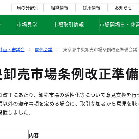
局の分野別
組織情報
採用情報
お知らせ
介
市場見学
市場取引情報
市場開場日・休
計画・審議会
関係会議
東京都中央卸売市場条例改正準備会議
央卸売市場条例改正準備
改正にあたり、卸売市場の活性化等について意見交換を行
項以外の遵守事項を定める場合に、取引参加者から意見を聴
設置しました。
内容