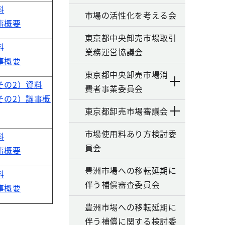
料
市場の活性化を考える会
事概要
東京都中央卸売市場取引
料
業務運営協議会
事概要
東京都中央卸売市場消
その2）資料
費者事業委員会
その2）議事概
東京都卸売市場審議会
市場使用料あり方検討委
料
員会
事概要
豊洲市場への移転延期に
料
伴う補償審査委員会
事概要
豊洲市場への移転延期に
伴う補償に関する検討委