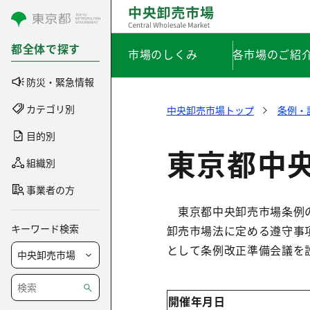
コンテンツにスキップ
都全体で探す
市場のしくみ
各市場のご紹
防災・緊急情報
カテゴリ別
中央卸売市場トップ
条例・
目的別
東京都中
組織別
事業者の方
東京都中央卸売市場条例の
キーワード検索
卸売市場法に定める遵守事
として条例改正準備会議を
開催年月日