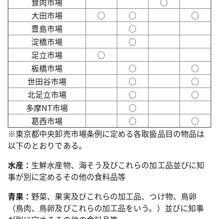
食肉市場
○
大田市場
○
○
○
豊島市場
○
淀橋市場
○
足立市場
○
板橋市場
○
○
世田谷市場
○
○
北足立市場
○
○
多摩NT市場
○
葛西市場
○
○
※東京都中央卸売市場条例に定める各取扱品目の物品は
以下のとおりである。
水産：
生鮮水産物、海そう及びこれらの加工品並びに知
事が別に定めるその他の食料品等
青果：
野菜、果実及びこれらの加工品、つけ物、鳥卵
（鳥肉、鳥卵及びこれらの加工品をいう。）並びに知事