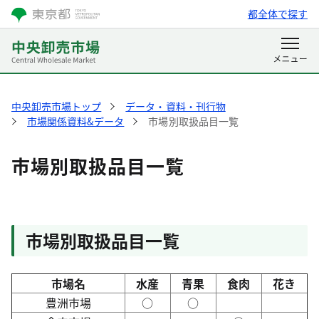
都全体で探す
中央卸売市場トップ
データ・資料・刊行物
市場関係資料&データ
市場別取扱品目一覧
市場別取扱品目一覧
市場別取扱品目一覧
市場名
水産
青果
食肉
花き
豊洲市場
○
○