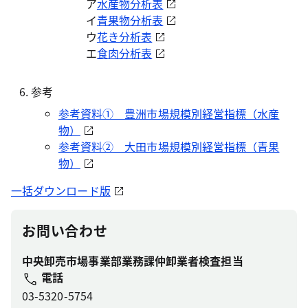
ア
水産物分析表
イ
青果物分析表
ウ
花き分析表
エ
食肉分析表
参考
参考資料① 豊洲市場規模別経営指標（水産
物）
参考資料② 大田市場規模別経営指標（青果
物）
一括ダウンロード版
お問い合わせ
中央卸売市場事業部業務課仲卸業者検査担当
電話
03-5320-5754