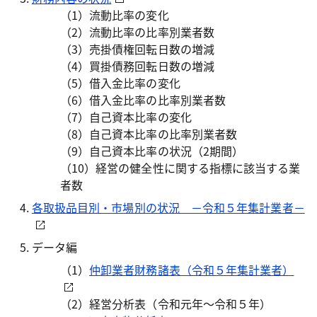
（1）
流動比率の変化
（2）
流動比率の比率別業者数
（3）
売掛債権回転日数の増減
（4）
買掛債務回転日数の増減
（5）
借入金比率の変化
（6）
借入金比率の比率別業者数
（7）
自己資本比率の変化
（8）
自己資本比率の比率別業者数
（9）
自己資本比率の状況（2期間）
（10）
経営の健全性に関する指標に該当する業
者数
各取扱品目別・市場別の状況 －令和５年集計業者－
データ編
（1）
仲卸業者財務諸表（令和５年集計業者）
（2）
経営分析表（令和元年～令和５年）