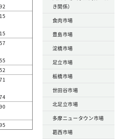
92
き関係）
15
食肉市場
15
豊島市場
57
淀橋市場
55
足立市場
52
板橋市場
71
世田谷市場
74
北足立市場
90
多摩ニュータウン市場
95
葛西市場