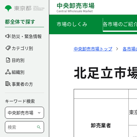
コンテンツにスキップ
都全体で探す
市場のしくみ
各市場のご紹
防災・緊急情報
カテゴリ別
中央卸売市場トップ
各市場
目的別
北足立市
組織別
事業者の方
キーワード検索
東
卸売業者