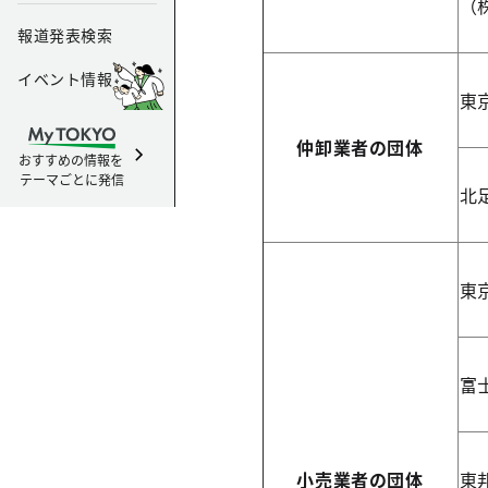
（
報道発表検索
イベント情報
東
仲卸業者の団体
おすすめの情報を
テーマごとに発信
北
東
富
小売業者の団体
東