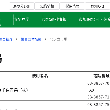
局の分野別
組織情報
採用情報
お知らせ
介
市場見学
市場取引情報
市場開場日・休
のご紹介
業界団体名簿
北足立市場
場
使用者名
電話番号
03-3857-70
京千住青果（株）
FAX
03-3857-71
03-3857-75