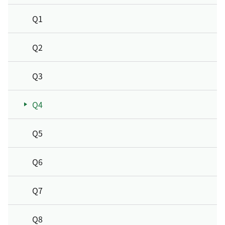
Q1
Q2
Q3
Q4
Q5
Q6
Q7
Q8