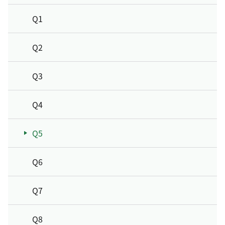
Q1
Q2
Q3
Q4
Q5
Q6
Q7
Q8