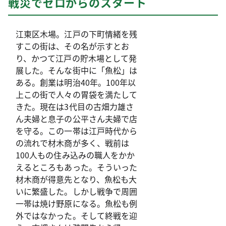
戦災でゼロからのスタート
江東区木場。江戸の下町情緒を残
すこの街は、その名が示すとお
り、かつて江戸の貯木場として発
展した。そんな街中に「魚松」は
ある。創業は明治40年。100年以
上この街で人々の胃袋を満たして
きた。現在は3代目の古畑力雄さ
ん夫婦と息子の公平さん夫婦で店
を守る。この一帯は江戸時代から
の流れで材木商が多く、戦前は
100人もの住み込みの職人をかか
えるところもあった。そういった
材木商が得意先となり、魚松も大
いに繁盛した。しかし戦争で周囲
一帯は焼け野原になる。魚松も例
外ではなかった。そして終戦を迎