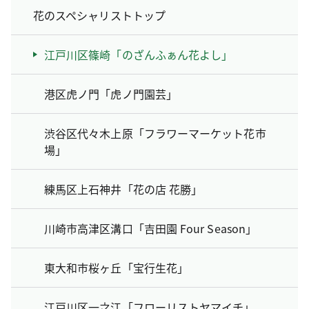
花のスペシャリストトップ
江戸川区篠崎「のざんふぁん花よし」
港区虎ノ門「虎ノ門園芸」
渋谷区代々木上原「フラワーマーケット花市
場」
練馬区上石神井「花の店 花勝」
川崎市高津区溝口「吉田園 Four Season」
東大和市桜ヶ丘「宝行生花」
江戸川区一之江「フローリストヤマイチ」