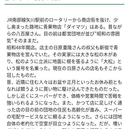
JR南部線矢川駅前のロータリーから商店街を抜け、少
し奥まった路地に青果物店「ダイマツ」はある。昔なが
らの八百屋さん。目の前は都営団地が並び“昭和の雰囲
気”そのままだ。
昭和48年開店。店主の日原重隆さんの叔父も新宿で青
果物店を営んでいた。その実家には大きな松の木があ
り、松のように立派に地面に根を張るように「大松」と
いう屋号を名乗った。現在の日原さんの店名もそこから
冠したものだ。
昔、近隣に住む人々はお盆や正月といったお休み前とも
なれば競うように買い物に駆け込んできたものだった。
しかし近くにスーパーができ、価格や営業時間で苦戦を
強いられるようになった。また、かつて店に足しげく通
った店の目の前の団地の住民も高齢化が進み、スーパー
の宅配サービスなどに頼るようになった。さらには団地
自体の老朽化で空室が目立つようになった。だが、嘆い