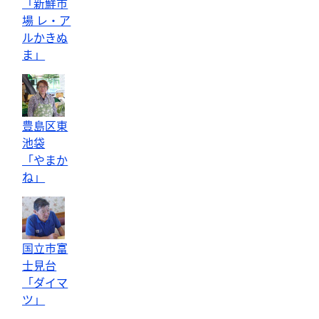
「新鮮市
場 レ・ア
ルかきぬ
ま」
豊島区東
池袋
「やまか
ね」
国立市富
士見台
「ダイマ
ツ」