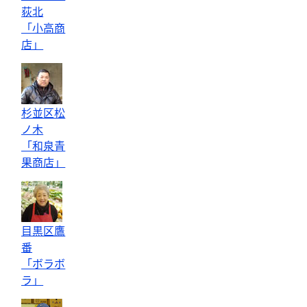
荻北
「小高商
店」
杉並区松
ノ木
「和泉青
果商店」
目黒区鷹
番
「ボラボ
ラ」