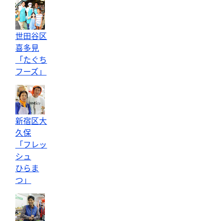
世田谷区
喜多見
「たぐち
フーズ」
新宿区大
久保
「フレッ
シュ
ひらま
つ」