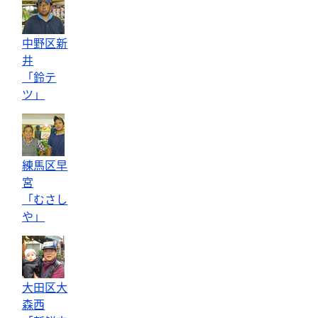
中野区新
井
「鈴テ
ツ」
練馬区早
宮
「むさし
や」
大田区大
森西