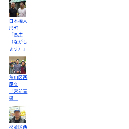
日本橋人
形町
「長庄
（ながし
ょう）」
荒川区西
尾久
「宮前青
果」
杉並区西