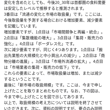
変化を含めたとしても、今後20_30年は首都圏の食料需要
は安定したレベルで推移すると推測されます。
3番目は「流通の変化と市場の取扱量」です。ここには、
今後取扱量を予測する場合における増加要素、減少要素
を記載しています。
増加要素ですが、1点目は「市場間競争と再編・統合」。
2点目は「集散機能の増大」。3点目は「集荷・販売力の
強化」。4点目は「ボーダレス化」です。
次に減少要素ですが、同じく4つあります。1点目は「搬
出先業態の大規模化と中小買出人の減少」。2点目は「商
物分離の進展」。3点目は「市場外流通の拡大」。4点目
は「市場業者の集荷・販売力の低下」です。
これらの要素によって、市場取扱量は増加、または減少
するということです。
最後に「新市場の取扱規模」です。ここは、今まで申し
上げたことを取りまとめたものです。なお、下の図は、
今まで申し上げたことを図で示してあります。
以上で、取扱規模の考え方については説明を終了させて
いただきます。次に、資料の説明ですが、要点のみ説明