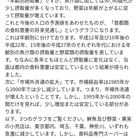
「年齢別摂取量」ですが、魚介類に関しては50_60歳代が
少し摂取量が多くなっており、野菜は年齢が上がるに従
って摂取量が増えています。
これと今後の人口の予測値をあわせたものが、「首都圏
の食料需要の将来見通し」というグラフになります。
これは年齢別に分けております。平成12年及び10年後の
平成22年、15年後の平成27年のそれぞれ年代における年
齢別の魚介類の摂取量と野菜類の摂取量を表していま
す。ちなみに各年ともほとんど摂取量に変化はなく、当
面は都内の食料需要は安定しているという結果が得られ
ました。
次に「市場外流通の拡大」です。市場経由率は1985年か
ら2000年では少し減少しています。つまり、市場外流通
が増えたということです。しかし、1995年から2000年の
間だけを見れば、少し増加または安定している部分があ
ります。
以下、3つのグラフをご覧ください。鮮魚及び野菜・果実
の小売店は、東京都内、埼玉、千葉、神奈川、いずれも
急激に減少しています。しかし、食料品専門スーパーは