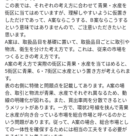
この表では、それぞれの考え方に合わせて青果・水産を
街区に当てはめていますが、理解しやすいように仮置き
しただけであって、A案ならこうする、B案ならこうする
という意味ではありませんので、ご注意いただきたいと
思います。
A案は、取扱品目を基礎に置いて、取扱品目ごとに取引や
物流、衛生を分けた考え方です。これは、従来の市場を
つくるときの考え方です。
A案の考え方で実際の街区に青果・水産を当てはめると、
5街区に青果、6・7街区に水産という置き方が考えられま
す。
表の右側に特徴と問題点を記載してあります。A案の場
合、取引と物流が青果、水産でそれぞれ異なるため、動
線の明確化が図れる。また、買出車両を分散できるとい
うメリットがあります。一方で、環状2号線を挟んで青果
と水産が向き合っている市場を総合市場と呼べるのかと
いう問題があります。従って、A案の場合、総合市場とし
ての一体性を確保するためには相当の工夫をする必要が