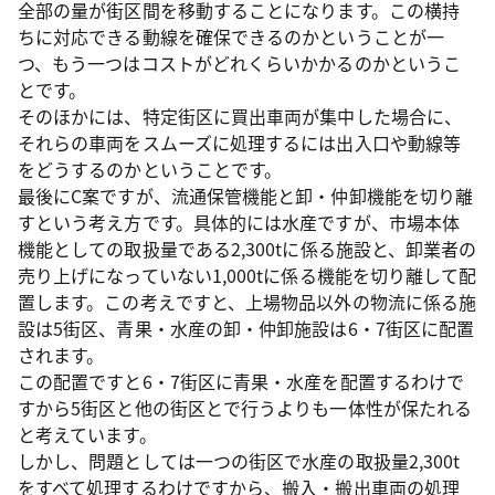
全部の量が街区間を移動することになります。この横持
ちに対応できる動線を確保できるのかということが一
つ、もう一つはコストがどれくらいかかるのかというこ
とです。
そのほかには、特定街区に買出車両が集中した場合に、
それらの車両をスムーズに処理するには出入口や動線等
をどうするのかということです。
最後にC案ですが、流通保管機能と卸・仲卸機能を切り離
すという考え方です。具体的には水産ですが、市場本体
機能としての取扱量である2,300tに係る施設と、卸業者の
売り上げになっていない1,000tに係る機能を切り離して配
置します。この考えですと、上場物品以外の物流に係る施
設は5街区、青果・水産の卸・仲卸施設は6・7街区に配置
されます。
この配置ですと6・7街区に青果・水産を配置するわけで
すから5街区と他の街区とで行うよりも一体性が保たれる
と考えています。
しかし、問題としては一つの街区で水産の取扱量2,300t
をすべて処理するわけですから、搬入・搬出車両の処理