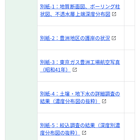
別紙-1：地質断面図、ボーリング柱
状図、不透水層上端深度分布図
別紙-2：豊洲地区の護岸の状況
別紙-3：東京ガス豊洲工場航空写真
（昭和41年）
別紙-4：土壌・地下水の詳細調査の
結果（濃度分布図の抜粋）
別紙-5：絞込調査の結果（深度別濃
度分布図の抜粋）