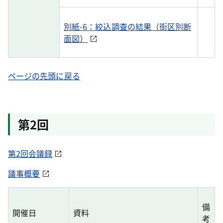
別紙-6：絞込調査の結果（街区別断
面図）
ページの先頭に戻る
第2回
第2回会議録
議事概要
備
開催日
資料
考