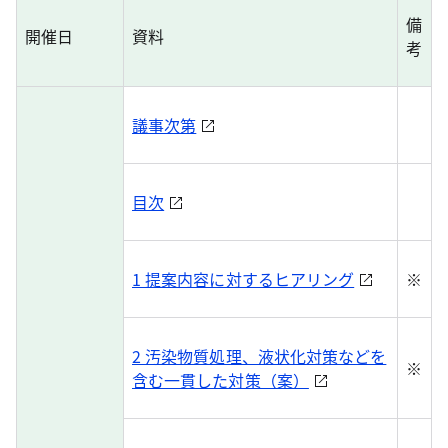
備
開催日
資料
考
議事次第
目次
1 提案内容に対するヒアリング
※
2 汚染物質処理、液状化対策などを
※
含む一貫した対策（案）