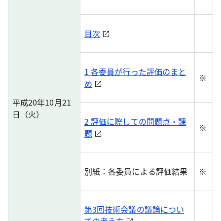
目次
1 各委員が行った評価のまと
※
め
平成20年10月21
日（火）
2 評価に際しての問題点・課
※
題
別紙：各委員による評価結果
※
第3回技術会議の議論につい