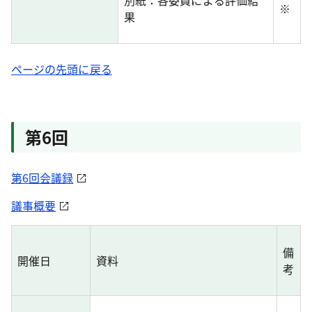
別紙：各委員による評価結
※
果
ページの先頭に戻る
第6回
第6回会議録
議事概要
備
開催日
資料
考