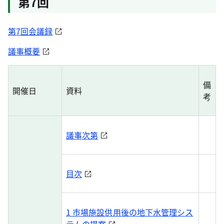
第7回
第7回会議録
議事概要
備
開催日
資料
考
議事次第
目次
1 市場施設供用後の地下水管理シス