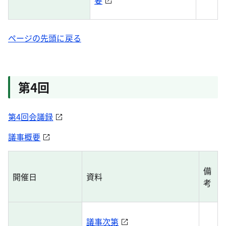
要
ページの先頭に戻る
第4回
第4回会議録
議事概要
備
開催日
資料
考
議事次第