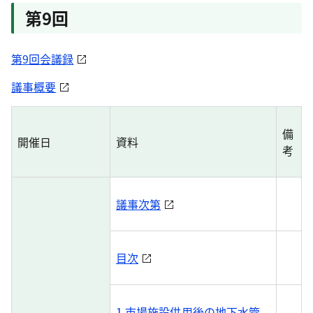
第9回
第9回会議録
議事概要
備
開催日
資料
考
議事次第
目次
1 市場施設供用後の地下水管