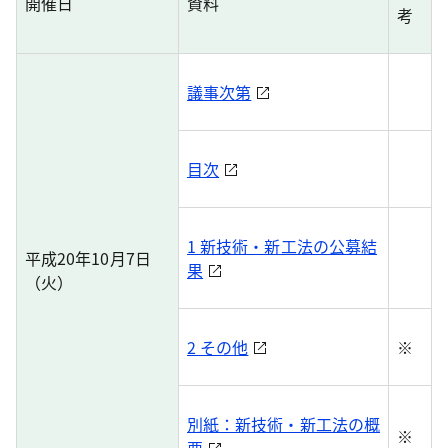
開催日
資料
考
議事次第
目次
1 新技術・新工法の公募結
平成20年10月7日
果
（火）
2 その他
※
別紙：新技術・新工法の概
※