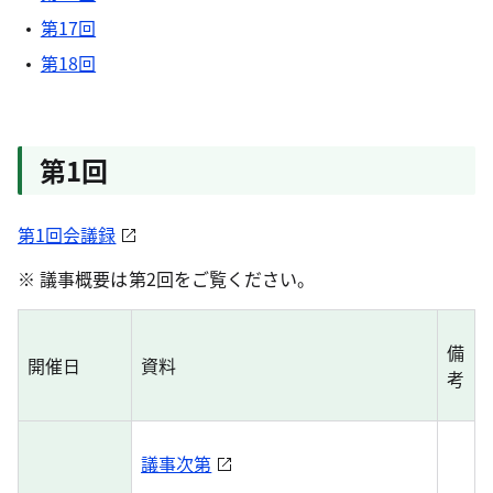
第17回
第18回
第1回
第1回会議録
※ 議事概要は第2回をご覧ください。
備
開催日
資料
考
議事次第