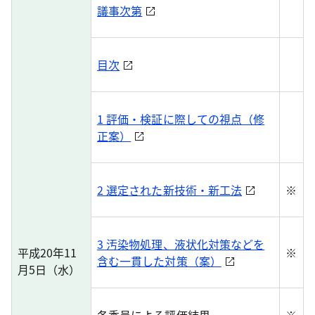
議事次第
目次
1 評価・検証に際しての視点（修
正案）
2 選定された新技術・新工法
※
3 汚染物処理、液状化対策などを
平成20年11
※
含む一貫した対策（案）
月5日（水）