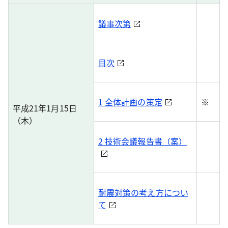
議事次第
目次
1 全体計画の策定
※
平成21年1月15日
（木）
2 技術会議報告書（案）
耐震対策の考え方につい
て