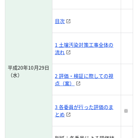
目次
1 土壌汚染対策工事全体の
流れ
平成20年10月29日
（水）
2 評価・検証に際しての視
点（案）
3 各委員が行った評価のま
※
とめ