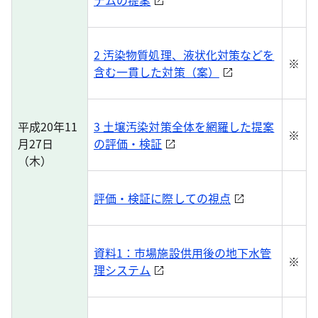
テムの提案
2 汚染物質処理、液状化対策などを
※
含む一貫した対策（案）
平成20年11
3 土壌汚染対策全体を網羅した提案
※
月27日
の評価・検証
（木）
評価・検証に際しての視点
資料1：市場施設供用後の地下水管
※
理システム