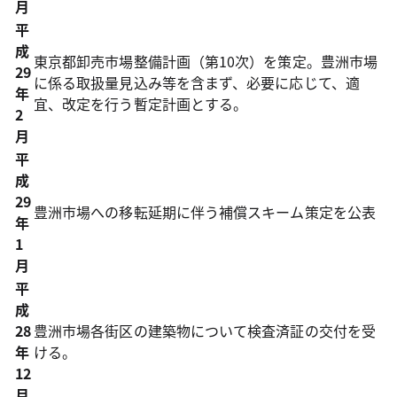
月
平
成
東京都卸売市場整備計画（第10次）を策定。豊洲市場
29
に係る取扱量見込み等を含まず、必要に応じて、適
年
宜、改定を行う暫定計画とする。
2
月
平
成
29
豊洲市場への移転延期に伴う補償スキーム策定を公表
年
1
月
平
成
28
豊洲市場各街区の建築物について検査済証の交付を受
年
ける。
12
月