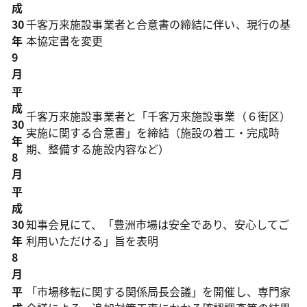
成
30
千客万来施設事業者と合意書の締結に伴い、現行の基
年
本協定書を変更
9
月
平
成
千客万来施設事業者と「千客万来施設事業（６街区）
30
実施に関する合意書」を締結（施設の着工・完成時
年
期、整備する施設内容など）
8
月
平
成
30
知事会見にて、「豊洲市場は安全であり、安心してご
年
利用いただける」旨を表明
8
月
平
「市場移転に関する関係局長会議」を開催し、専門家