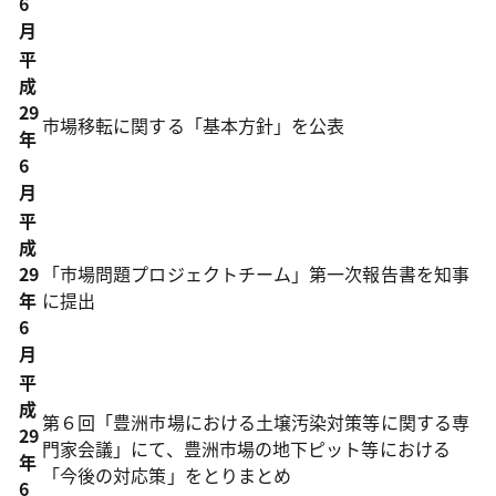
6
月
平
成
29
市場移転に関する「基本方針」を公表
年
6
月
平
成
29
「市場問題プロジェクトチーム」第一次報告書を知事
年
に提出
6
月
平
成
第６回「豊洲市場における土壌汚染対策等に関する専
29
門家会議」にて、豊洲市場の地下ピット等における
年
「今後の対応策」をとりまとめ
6