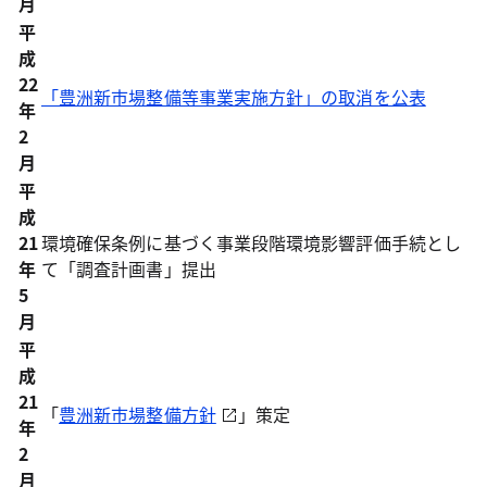
月
平
成
22
「豊洲新市場整備等事業実施方針」の取消を公表
年
2
月
平
成
21
環境確保条例に基づく事業段階環境影響評価手続とし
年
て「調査計画書」提出
5
月
平
成
21
「
豊洲新市場整備方針
」策定
年
2
月