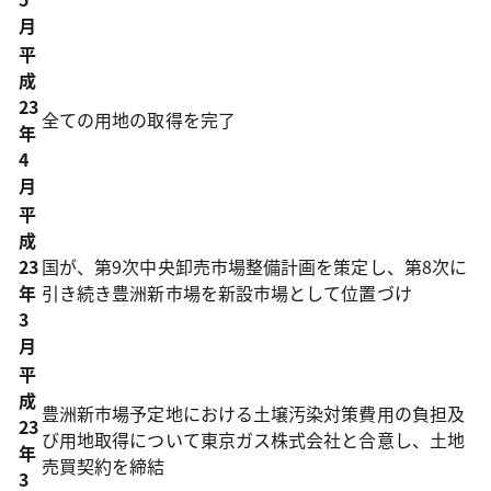
月
平
成
23
全ての用地の取得を完了
年
4
月
平
成
23
国が、第9次中央卸売市場整備計画を策定し、第8次に
年
引き続き豊洲新市場を新設市場として位置づけ
3
月
平
成
豊洲新市場予定地における土壌汚染対策費用の負担及
23
び用地取得について東京ガス株式会社と合意し、土地
年
売買契約を締結
3