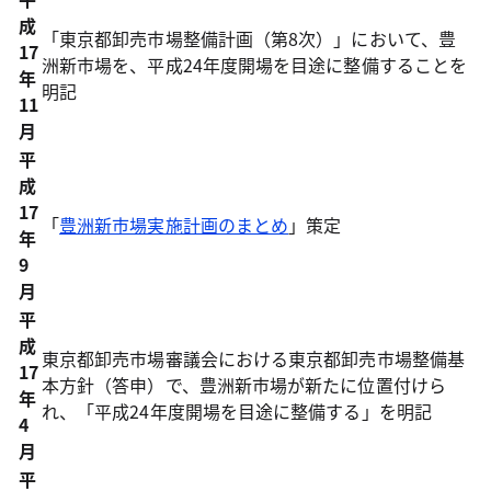
成
「東京都卸売市場整備計画（第8次）」において、豊
17
洲新市場を、平成24年度開場を目途に整備することを
年
明記
11
月
平
成
17
「
豊洲新市場実施計画のまとめ
」策定
年
9
月
平
成
東京都卸売市場審議会における東京都卸売市場整備基
17
本方針（答申）で、豊洲新市場が新たに位置付けら
年
れ、「平成24年度開場を目途に整備する」を明記
4
月
平