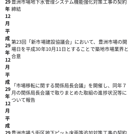
29
豊洲市場地下水管理システム機能強化対策工事の契約
年
締結
12
月
平
成
第23回「新市場建設協議会」において、豊洲市場の開
29
場日を平成30年10月11日とすることで築地市場業界と
年
合意
12
月
平
成
「市場移転に関する関係局長会議」を開催し、同年７
29
月の関係局長会議で取りまとめた取組の進捗状況等に
年
ついて報告
12
月
平
成
29
豊洲市場５街区地下ピット床面等追加対策工事の契約