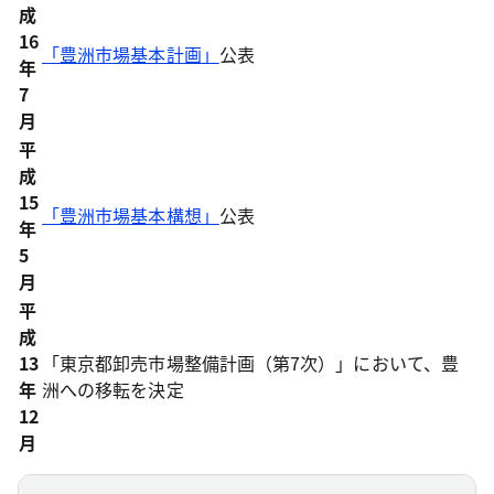
成
16
「豊洲市場基本計画」
公表
年
7
月
平
成
15
「豊洲市場基本構想」
公表
年
5
月
平
成
13
「東京都卸売市場整備計画（第7次）」において、豊
年
洲への移転を決定
12
月