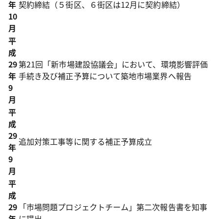
年
契約締結（５街区、６街区は12月に契約締結）
10
月
平
成
29
第21回「新市場建設協議会」において、環境影響評価
年
手続き及び補正予算について築地市場業界へ報告
9
月
平
成
29
追加対策工事等に関する補正予算成立
年
9
月
平
成
29
「市場問題プロジェクトチーム」第二次報告書を知事
年
に提出