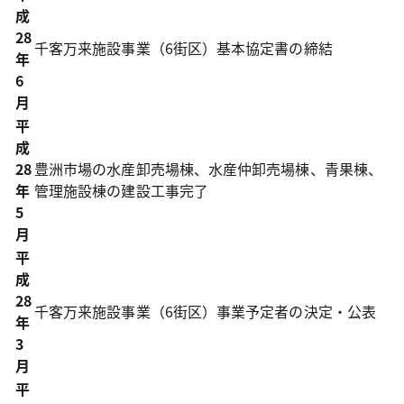
成
28
千客万来施設事業（6街区）基本協定書の締結
年
6
月
平
成
28
豊洲市場の水産卸売場棟、水産仲卸売場棟、青果棟、
年
管理施設棟の建設工事完了
5
月
平
成
28
千客万来施設事業（6街区）事業予定者の決定・公表
年
3
月
平