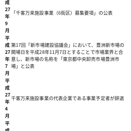
成
27
「千客万来施設事業（6街区）募集要項」の公表
年
9
月
平
成
第17回「新市場建設協議会」において、豊洲新市場の
27
開場日を平成28年11月7日とすることで市場業界と合
年
意し、新市場の名称を「東京都中央卸売市場豊洲市
7
場」と公表
月
平
成
27
千客万来施設事業の代表企業である事業予定者が辞退
年
4
月
平
成