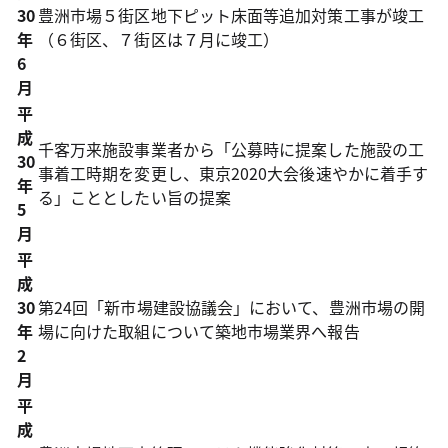
30
豊洲市場５街区地下ピット床面等追加対策工事が竣工
年
（６街区、７街区は７月に竣工）
6
月
平
成
千客万来施設事業者から「公募時に提案した施設の工
30
事着工時期を変更し、東京2020大会後速やかに着手す
年
る」こととしたい旨の提案
5
月
平
成
30
第24回「新市場建設協議会」において、豊洲市場の開
年
場に向けた取組について築地市場業界へ報告
2
月
平
成