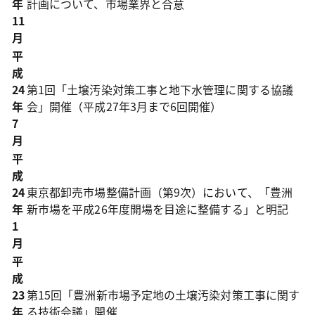
年
計画について、市場業界と合意
11
月
平
成
24
第1回「土壌汚染対策工事と地下水管理に関する協議
年
会」開催（平成27年3月まで6回開催）
7
月
平
成
24
東京都卸売市場整備計画（第9次）において、「豊洲
年
新市場を平成26年度開場を目途に整備する」と明記
1
月
平
成
23
第15回「豊洲新市場予定地の土壌汚染対策工事に関す
年
る技術会議」開催