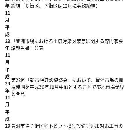
年
締結（６街区、７街区は12月に契約締結）
11
月
平
成
29
「豊洲市場における土壌汚染対策等に関する専門家会
年
議報告書」公表
11
月
平
成
第22回「新市場建設協議会」において、豊洲市場の開
29
場時期を平成30年10月中旬とすることで築地市場業界
年
と合意
11
月
平
成
29
豊洲市場７街区地下ピット換気設備等追加対策工事の