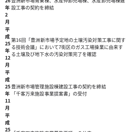
26
豊洲新市場青果棟、水産仲卸売場棟、水産卸売場棟建
年
設工事の契約を締結
2
月
平
成
第16回「豊洲新市場予定地の土壌汚染対策工事に関す
25
る技術会議」において7街区のガス工場操業に由来す
年
る土壌及び地下水の汚染対策完了を確認
12
月
平
成
25
豊洲新市場管理施設棟建設工事の契約を締結
年
「千客万来施設事業提案書」の受付
11
月
平
成
25