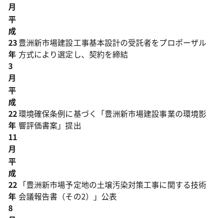
月
平
成
23
豊洲新市場建設工事基本設計の受託者をプロポーザル
年
方式により選定し、契約を締結
3
月
平
成
22
環境確保条例に基づく「豊洲新市場建設事業の環境影
年
響評価書案」提出
11
月
平
成
22
「豊洲新市場予定地の土壌汚染対策工事に関する技術
年
会議報告書（その2）」公表
8