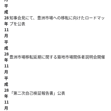
平
成
28
知事会見にて、豊洲市場への移転に向けたロードマッ
年
プを公表
11
月
平
成
28
豊洲市場移転延期に関する築地市場関係者説明会開催
年
11
月
平
成
28
「第二次自己検証報告書」公表
年
11
月