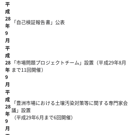
平
成
28
「自己検証報告書」公表
年
9
月
平
成
28
「市場問題プロジェクトチーム」設置（平成29年8月
年
まで11回開催）
9
月
平
成
「豊洲市場における土壌汚染対策等に関する専門家会
28
議」設置
年
（平成29年6月まで6回開催）
9
月