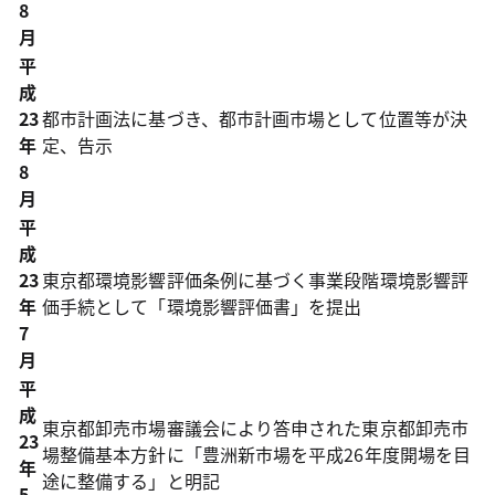
8
月
平
成
23
都市計画法に基づき、都市計画市場として位置等が決
年
定、告示
8
月
平
成
23
東京都環境影響評価条例に基づく事業段階環境影響評
年
価手続として「環境影響評価書」を提出
7
月
平
成
東京都卸売市場審議会により答申された東京都卸売市
23
場整備基本方針に「豊洲新市場を平成26年度開場を目
年
途に整備する」と明記
5