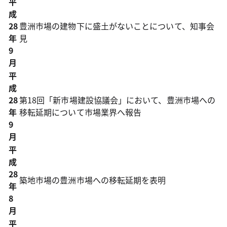
平
成
28
豊洲市場の建物下に盛土がないことについて、知事会
年
見
9
月
平
成
28
第18回「新市場建設協議会」において、豊洲市場への
年
移転延期について市場業界へ報告
9
月
平
成
28
築地市場の豊洲市場への移転延期を表明
年
8
月
平