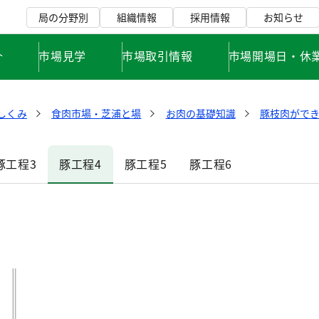
局の分野別
組織情報
採用情報
お知らせ
介
市場見学
市場取引情報
市場開場日・休
しくみ
食肉市場・芝浦と場
お肉の基礎知識
豚枝肉がで
豚工程3
豚工程4
豚工程5
豚工程6