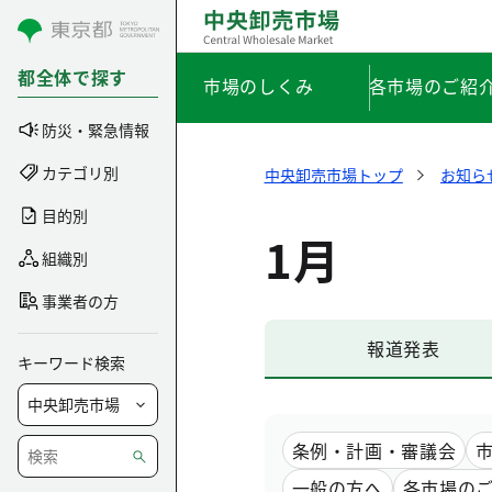
コンテンツにスキップ
都全体で探す
市場のしくみ
各市場のご紹
防災・緊急情報
カテゴリ別
中央卸売市場トップ
お知ら
目的別
1月
組織別
事業者の方
報道発表
キーワード検索
条例・計画・審議会
一般の方へ
各市場の