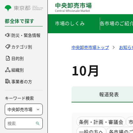
コンテンツにスキップ
都全体で探す
市場のしくみ
各市場のご紹
防災・緊急情報
カテゴリ別
中央卸売市場トップ
お知ら
目的別
10月
組織別
事業者の方
報道発表
キーワード検索
条例・計画・審議会
一般の方へ
各市場の