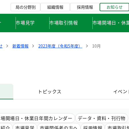
局の分野別
組織情報
採用情報
お知らせ
介
市場見学
市場取引情報
市場開場日・休
せ
新着情報
2023年度（令和5年度）
10月
トピックス
イベン
市場開場日・休業日年間カレンダー
データ・資料・刊行物
ご紹介
市場見学
市場関係者の方へ
採用情報
市場取引