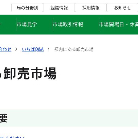
局の分野別
組織情報
採用情報
お知らせ
介
市場見学
市場取引情報
市場開場日・休
合わせ
いちばQ&A
都内にある卸売市場
る卸売市場
要