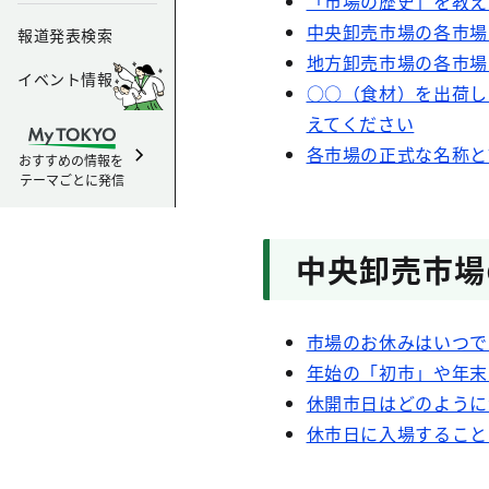
「市場の歴史」を教え
中央卸売市場の各市場
報道発表検索
地方卸売市場の各市場
イベント情報
○○（食材）を出荷し
えてください
各市場の正式な名称と
おすすめの情報を
テーマごとに発信
中央卸売市場
市場のお休みはいつで
年始の「初市」や年末
休開市日はどのように
休市日に入場すること