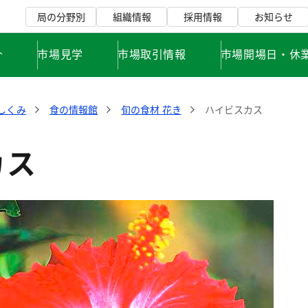
局の分野別
組織情報
採用情報
お知らせ
介
市場見学
市場取引情報
市場開場日・休
しくみ
食の情報館
旬の食材 花き
ハイビスカス
カス