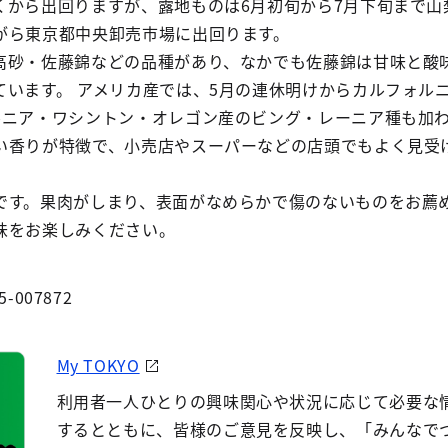
くから出回りますが、露地ものは6月初旬から7月下旬まで山
がら東京都中央卸売市場に出回ります。
高砂・佐藤錦などの品種があり、なかでも佐藤錦は甘味と酸
ています。 アメリカ産では、5月の連休明けからカルフォル
ルニア・ワシントン・オレゴン産のビング・レーニア種も加
い香りが特徴で、小売店やスーパーなどの店頭でもよく見受
です。果肉がしまり、表面がなめらかで傷のないものをお薦
味をお楽しみください。
5-007872
My TOKYO
利用者一人ひとりの興味関心や状況に応じて必要な
するとともに、皆様のご意見を反映し、「みんなで