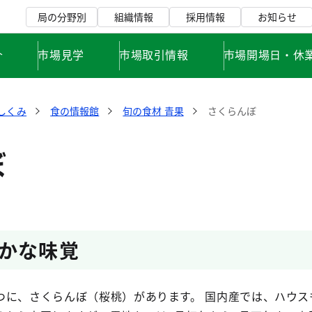
局の分野別
組織情報
採用情報
お知らせ
介
市場見学
市場取引情報
市場開場日・休
しくみ
食の情報館
旬の食材 青果
さくらんぼ
ぼ
かな味覚
つに、さくらんぼ（桜桃）があります。 国内産では、ハウス