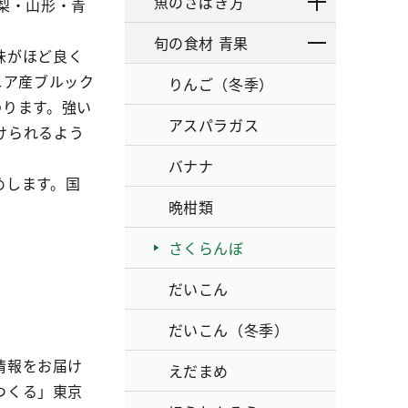
魚のさばき方
梨・山形・青
旬の食材 青果
味がほど良く
ニア産ブルック
りんご（冬季）
わります。強い
アスパラガス
けられるよう
バナナ
めします。国
晩柑類
さくらんぼ
だいこん
だいこん（冬季）
情報をお届け
えだまめ
つくる」東京