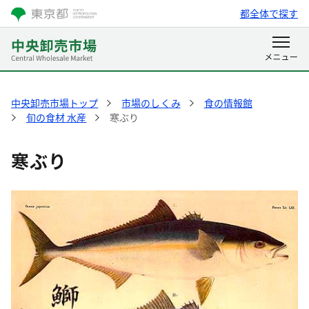
都全体で探す
中央卸売市場トップ
市場のしくみ
食の情報館
旬の食材 水産
寒ぶり
寒ぶり