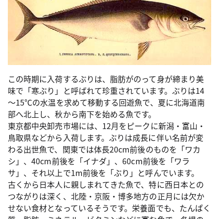
この時期に入荷するぶりは、脂肪がのって身が締まり美
味で「寒ぶり」と呼ばれて珍重されています。ぶりは14
～15℃の水温を求めて移動する回遊魚で、夏に北海道南
部へ北上し、秋から南下を始める魚です。
東京都中央卸売市場には、12月をピークに新潟・富山・
鳥取県などから入荷します。ぶりは成長に伴い名前が変
わる出世魚で、関東では体長20cm前後のものを「ワカ
シ」、40cm前後を「イナダ」、60cm前後を「ワラ
サ」、それ以上で1m前後を「ぶり」と呼んでいます。
古くから日本人に親しまれてきた魚で、特に西日本との
つながりは深く、北陸・京阪・博多地方の正月には欠か
せない食材となっているそうです。栄養面でも、たんぱく