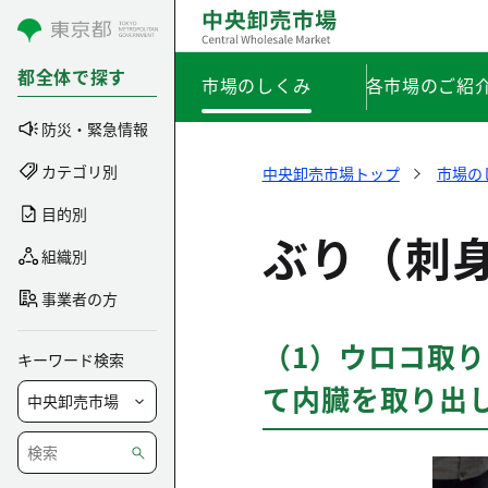
コンテンツにスキップ
都全体で探す
市場のしくみ
各市場のご紹
防災・緊急情報
カテゴリ別
中央卸売市場トップ
市場の
目的別
ぶり（刺
組織別
事業者の方
（1）ウロコ取
キーワード検索
て内臓を取り出