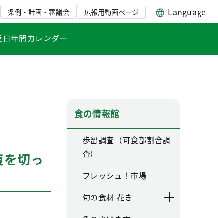
Language
条例・計画・審議会
広報用動画ページ
業日年間カレンダー
食の情報館
歩留調査（可食部割合調
査）
腹を切っ
フレッシュ！市場
旬の食材 花き