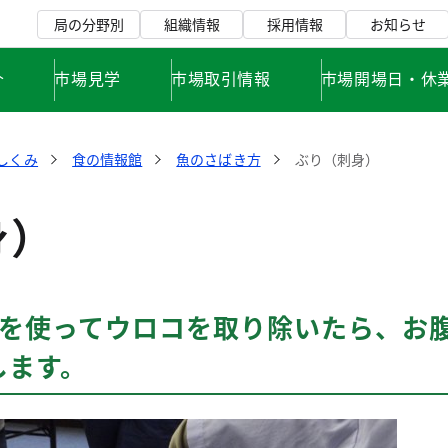
局の分野別
組織情報
採用情報
お知らせ
介
市場見学
市場取引情報
市場開場日・休
しくみ
食の情報館
魚のさばき方
ぶり（刺身）
身）
りを使ってウロコを取り除いたら、お
します。