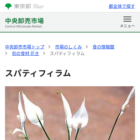
都全体で探す
中央卸売市場トップ
市場のしくみ
食の情報館
旬の食材 花き
スパティフィラム
スパティフィラム