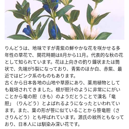
りんどうは、地味ですが青紫の鮮やかな花を咲かせる多
年性の草花で、開花時期は8月から11月。代表的な秋の花
として知られています。花は上向きの釣り鐘状または筒
状で、先端が5裂になっており、青紫のほか白、赤紫、最
近ではピンク系のものもあります。
古くから日本各地の山地や草原にあり、薬用植物として
も栽培されてきました。根が胆汁のように非常ににがい
ことから竜の胆（きも）のようだとうことで漢名「竜
胆」（りんどう）とよばれるようになったといわれてい
ます。また、葉の形が笹に似ていることから笹竜胆（さ
さりんどう）とも呼ばれています。源氏の紋所ともなって
おり、日本人には馴染み深い花です。