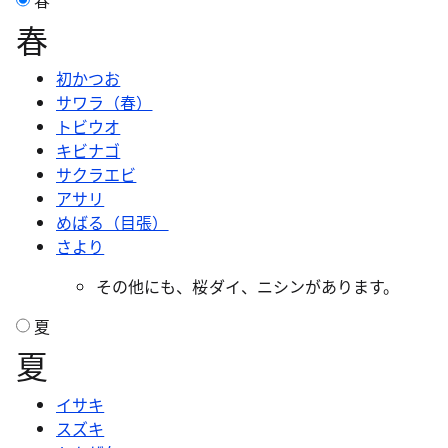
春
春
初かつお
サワラ（春）
トビウオ
キビナゴ
サクラエビ
アサリ
めばる（目張）
さより
その他にも、桜ダイ、ニシンがあります。
夏
夏
イサキ
スズキ