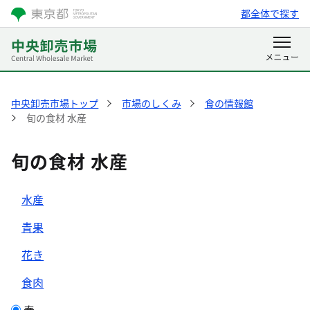
都全体で探す
中央卸売市場トップ
市場のしくみ
食の情報館
旬の食材 水産
旬の食材 水産
水産
青果
花き
食肉