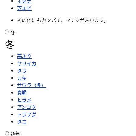
ホタテ
芝エビ
その他にもカンパチ、マアジがあります。
冬
冬
寒ぶり
ヤリイカ
タラ
カキ
サワラ（冬）
真鯛
ヒラメ
アンコウ
トラフグ
タコ
通年