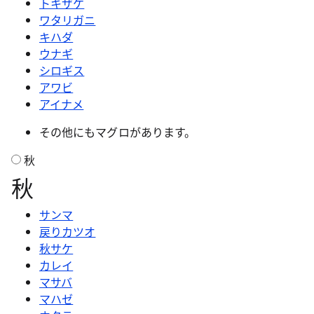
トキザケ
ワタリガニ
キハダ
ウナギ
シロギス
アワビ
アイナメ
その他にもマグロがあります。
秋
秋
サンマ
戻りカツオ
秋サケ
カレイ
マサバ
マハゼ